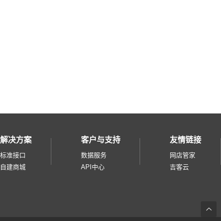
解决方案
客户与支持
友情链接
标准接口
数据服务
网店管家
自建商城
API中心
吉客云
返