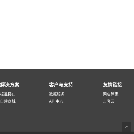
解决方案
客户与支持
友情链接
标准接口
数据服务
网店管家
自建商城
API中心
吉客云
返