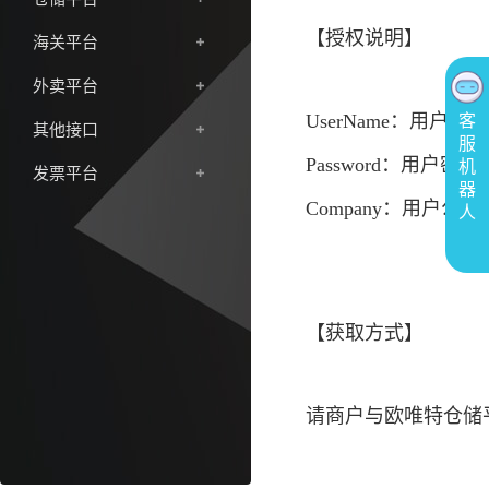
【授权说明】
海关平台
外卖平台
UserName：
用户名
客
其他接口
服
Password：
用户密码
机
发票平台
器
Company
：
用户公司
人
【获取方式】
请商户与欧唯特仓储