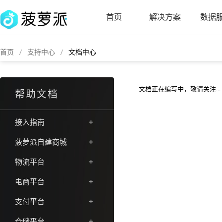
首页
解决方案
数据
首页
支持中心
文档中心
文档正在编写中，敬请关注...
帮助文档
接入指南
菠萝派自建商城
物流平台
电商平台
支付平台
仓储平台