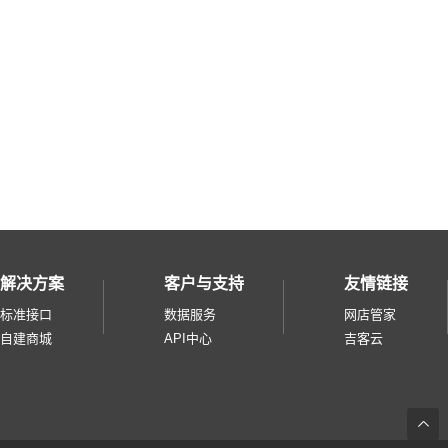
解决方案
客户与支持
友情链接
标准接口
数据服务
网店管家
自建商城
API中心
吉客云
返