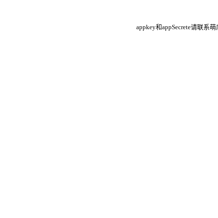
appkey和appSecrete请