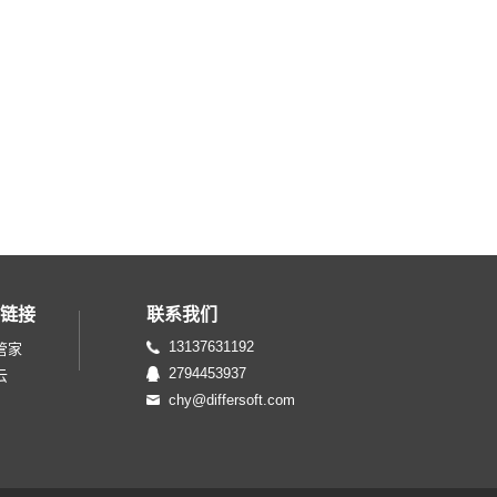
链接
联系我们
13137631192
管家
2794453937
云
chy@differsoft.com