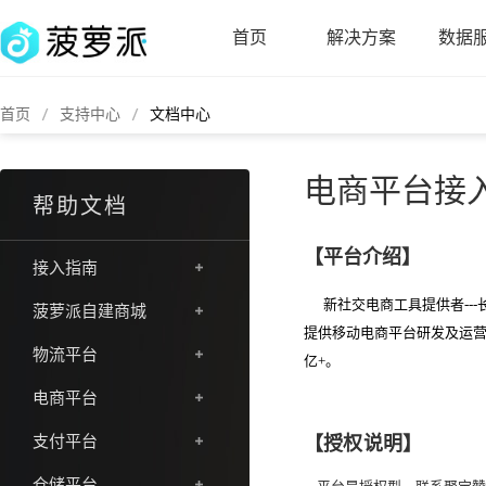
首页
解决方案
数据
首页
支持中心
文档中心
电商平台接
帮助文档
【平台介绍】
接入指南
新社交电商工具提供者---
菠萝派自建商城
提供移动电商平台研发及运营
物流平台
亿+。
电商平台
支付平台
【授权说明】
仓储平台