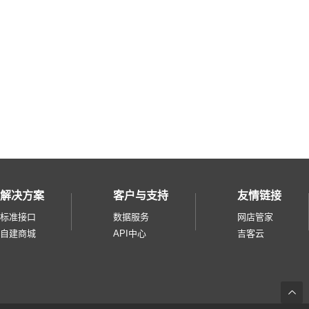
解决方案
客户与支持
友情链接
标准接口
数据服务
网店管家
自建商城
API中心
吉客云
返