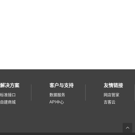
解决方案
客户与支持
友情链接
标准接口
数据服务
网店管家
自建商城
API中心
吉客云
返