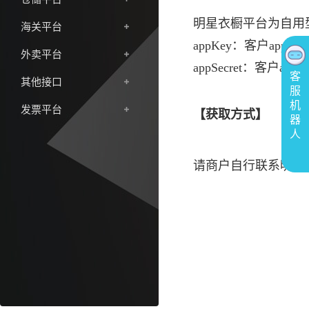
明星衣橱平台为自用
海关平台
appKey
：客户appid
外卖平台
appSecret：客户appSec
客
其他接口
服
机
发票平台
【
获取方式】
器
人
请商户自行联系明星衣橱