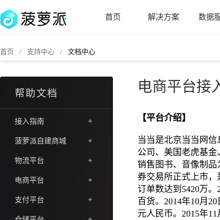
首页
解决方案
数据
首页
支持中心
文档中心
电商平台接
帮助文档
【平台介绍】
接入指南
当当是
北京当当网信
菠萝派自建商城
公司、美国
老虎基金
物流平台
销售图书、
音像制品
券交易所
正式上市，
电商平台
订单数达到5420万。
支付平台
百货
。2014年10
元人民币。2015年1
仓储平台