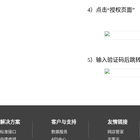
4）点击“授权页面”
5）输入验证码后跳转
解决方案
客户与支持
友情链接
标准接口
数据服务
网店管家
自建商城
API中心
吉客云