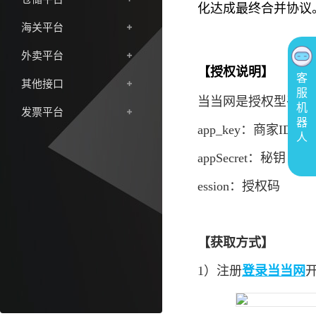
化达成最终合并协议
海关平台
外卖平台
【授权说明】
客
其他接口
服
当当网是授权型平台
机
发票平台
器
app_key：商家ID
人
appSecret：秘钥
ession：授权码
【获取方式】
1）注册
登录当当网
开