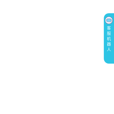
客
服
机
器
人